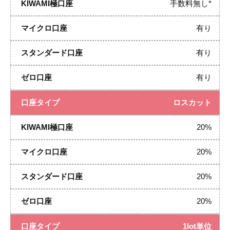
手数料無し*
有り
有り
有り
ロスカット
20%
20%
20%
20%
1lot単位